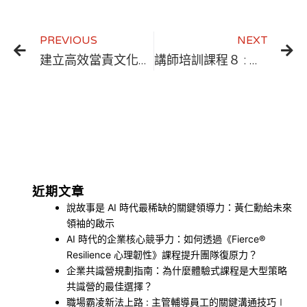
PREVIOUS
NEXT
建立高效當責文化：4 個關鍵步驟與說故事領導，教你如何讓員工從負責到「更當責」！
講師培訓課程８ : 為什麼講師提問時，不應該讚美學員? ￨ 講師技巧TTT
近期文章
說故事是 AI 時代最稀缺的關鍵領導力：黃仁勳給未來
領袖的啟示
AI 時代的企業核心競爭力：如何透過《Fierce®
Resilience 心理韌性》課程提升團隊復原力？
企業共識營規劃指南：為什麼體驗式課程是大型策略
共識營的最佳選擇？
職場霸凌新法上路 : 主管輔導員工的關鍵溝通技巧∣