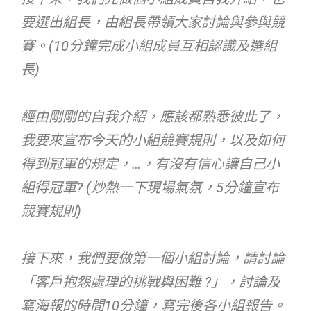
要選出組長，由組長帶領大家討論與參與競
賽。(10分鐘完成小組成員互相認識及選組
長)
經由剛剛的自我介紹，應該都熟悉彼此了，
我要來宣布今天的小組競賽規則，以及如何
得到冠軍的規定，…，有沒有信心讓自己小
組得冠軍? (炒熱一下現場氣氛，5分鐘宣布
競賽規則)
接下來，我們要做第一個小組討論，請討論
「
客戶抱怨處理的挑戰與困難 ?
」，討論及
寫海報的時間10分鐘，寫完後各小組報告。