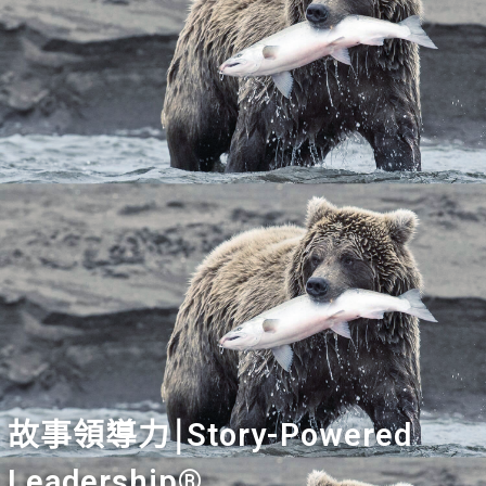
故事領導力￨Story-Powered
Leadership®