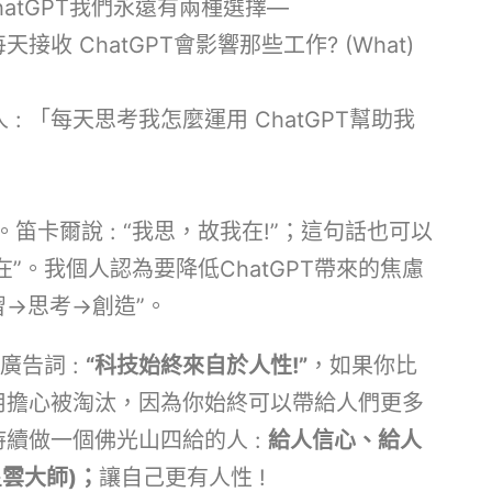
hatGPT我們永遠有兩種選擇—
接收 ChatGPT會影響那些工作? (What)
: 「每天思考我怎麼運用 ChatGPT幫助我
笛卡爾說 : “我思，故我在!”；這句話也可以
PT在”。我個人認為要降低ChatGPT帶來的焦慮
學習→思考→創造”。
廣告詞 :
“
科技始終來自於人性!”
，如果你比
就不用擔心被淘汰，因為你始終可以帶給人們更多
持續做一個佛光山四給的人 :
給人信心、給人
雲大師)；
讓自己更有人性 !