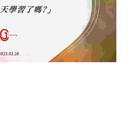
NEXT
混得不好，其實是因為知道你的人太少 ￨ 產品思維
靠熱情找工作，只會讓你不斷地失去熱情 ￨ 職涯發展