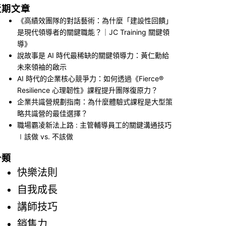
近期文章
《高績效團隊的對話藝術：為什麼「建設性回饋」
是現代領導者的關鍵職能？｜JC Training 關鍵領
導》
說故事是 AI 時代最稀缺的關鍵領導力：黃仁勳給
未來領袖的啟示
AI 時代的企業核心競爭力：如何透過《Fierce®
Resilience 心理韌性》課程提升團隊復原力？
企業共識營規劃指南：為什麼體驗式課程是大型策
略共識營的最佳選擇？
職場霸凌新法上路 : 主管輔導員工的關鍵溝通技巧
∣該做 vs. 不該做
分類
快樂法則
自我成長
講師技巧
銷售力