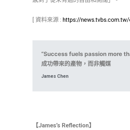
[ 資料來源 :
https://news.tvbs.com.tw
“Success fuels passion more 
成功帶來的產物，而非觸媒
James Chen
【James’s Reflection】