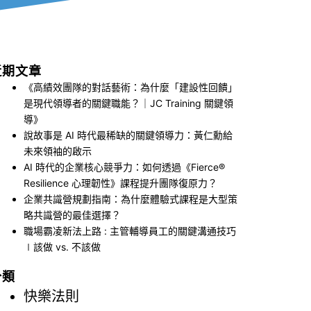
近期文章
《高績效團隊的對話藝術：為什麼「建設性回饋」
是現代領導者的關鍵職能？｜JC Training 關鍵領
導》
說故事是 AI 時代最稀缺的關鍵領導力：黃仁勳給
未來領袖的啟示
AI 時代的企業核心競爭力：如何透過《Fierce®
Resilience 心理韌性》課程提升團隊復原力？
企業共識營規劃指南：為什麼體驗式課程是大型策
略共識營的最佳選擇？
職場霸凌新法上路 : 主管輔導員工的關鍵溝通技巧
∣該做 vs. 不該做
分類
快樂法則