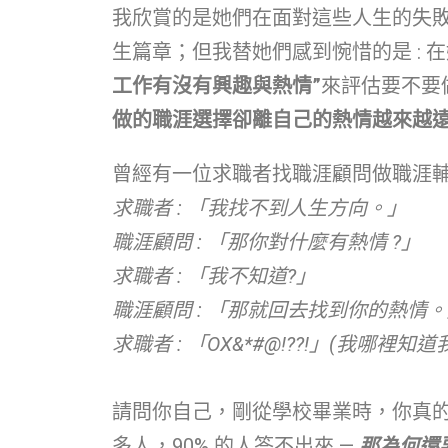
我欣賞的是她們在面對這些人生的失
生篇章；但我替她們感到惋惜的是 :
工作有沒有興趣與熱情”
來評估要不要
做的職涯選擇卻離自己的熱情越來越
曾經有一位求職者找職涯顧問做職涯輔
求職者 : 「我找不到人生方向。」
職涯顧問 : 「那你對什麼有熱情 ?」
求職者 : 「我不知道?」
職涯顧問 : 「那就回去找到你的熱情
求職者 : 「OX&*#@!??!」(我哪裡知
請問你自己，剛從學校畢業時，你真的
多人，90% 的人答不出來 —
那為何還