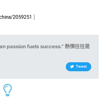
/china/2059251
]
than passion fuels success.” 熱情往往是
Tweet