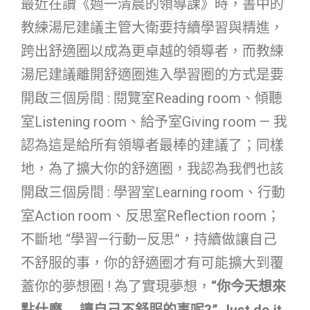
最近在讀《週一清晨的領導課》時，書中的
教練湯尼建議主管大衛要持續學習與精進，
跨出舒適圈以成為更卓越的領導者，而教練
湯尼建議離開舒適圈進入學習圈的方式是要
開啟三個房間 : 閱覽室Reading room、傾聽
室Listening room、給予室Giving room — 我
認為這是給所有領導者最棒的建議了；同樣
地，為了擴大你的舒適圈，我認為我們也該
開啟三個房間 : 學習室Learning room、行動
室Action room、反思室Reflection room；
不斷地 “學習—行動—反思”，持續做讓自己
不舒服的事，你的舒適圈才有可能擴大到覆
蓋你的夢想圈 ! 為了實現夢想，
“你今天想來
點什麼…..讓自己不舒服的事呢?” Just do it.