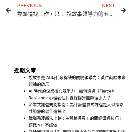
PREVIOUS
NEXT
靠熱情找工作，只會讓你不斷地失去熱情 ￨ 職涯發展
說故事領導力的五個關鍵技巧，讓你成為傑出的領導者
近期文章
說故事是 AI 時代最稀缺的關鍵領導力：黃仁勳給未來
領袖的啟示
AI 時代的企業核心競爭力：如何透過《Fierce®
Resilience 心理韌性》課程提升團隊復原力？
企業共識營規劃指南：為什麼體驗式課程是大型策略
共識營的最佳選擇？
職場霸凌新法上路 : 主管輔導員工的關鍵溝通技巧∣
該做 vs. 不該做
講師培訓課程 10 : 帶領高效小組討論的關鍵技巧 ￨ 講