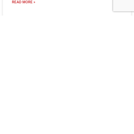
READ MORE »
1 8 月, 2021
壓力管理課程 : 面對壓力的正向快樂法
則
壓力管理是每個人都要面對的課題 壓力與焦慮就像搖椅
READ MORE »
25 7 月, 2021